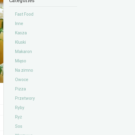
Categories
Fast Food
Inne
Kasza
Kluski
Makaron
Mięso
Na zimno
Owoce
Pizza
Przetwory
Ryby
Ryż
Sos