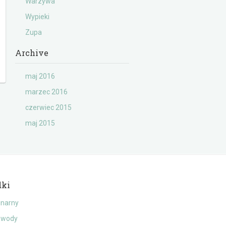
Warzywa
Wypieki
Zupa
Archive
maj 2016
marzec 2016
czerwiec 2015
maj 2015
dki
inarny
o wody