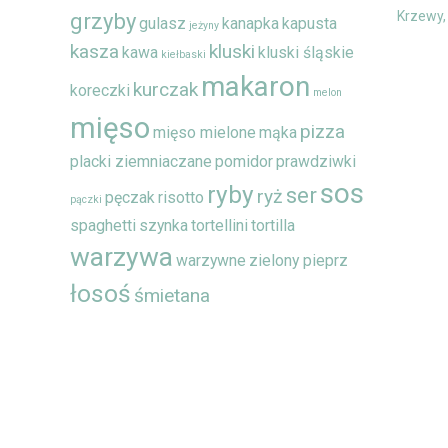
grzyby
Krzewy,
gulasz
kanapka
kapusta
jeżyny
kasza
kluski
kawa
kluski śląskie
kiełbaski
makaron
kurczak
koreczki
melon
mięso
pizza
mięso mielone
mąka
placki ziemniaczane
pomidor
prawdziwki
sos
ryby
ser
ryż
pęczak
risotto
pączki
spaghetti
szynka
tortellini
tortilla
warzywa
warzywne
zielony pieprz
łosoś
śmietana