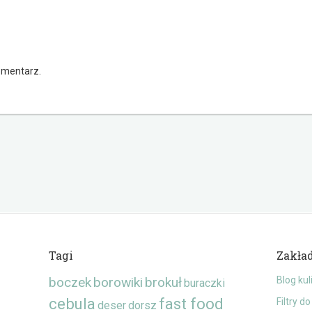
omentarz.
Tagi
Zakła
boczek
borowiki
brokuł
Blog kul
buraczki
cebula
fast food
Filtry d
deser
dorsz