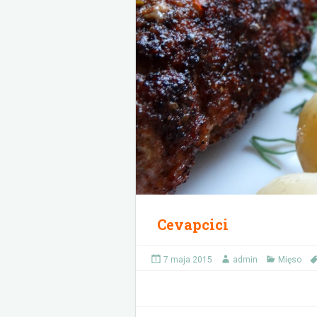
Cevapcici
7 maja 2015
admin
Mięso