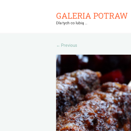
GALERIA POTRAW
Dla tych co lubią …
Previous
←