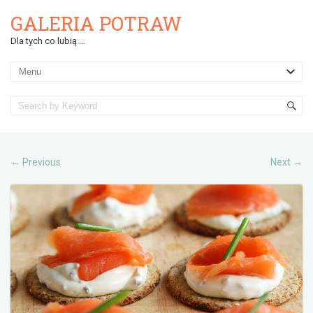
GALERIA POTRAW
Dla tych co lubią …
Previous
Next
←
→