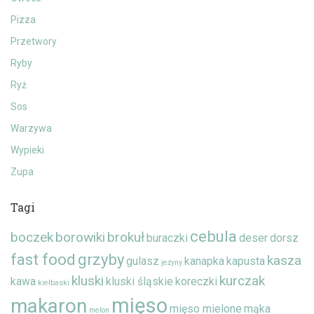
Pizza
Przetwory
Ryby
Ryż
Sos
Warzywa
Wypieki
Zupa
Tagi
cebula
boczek
borowiki
brokuł
buraczki
deser
dorsz
fast food
grzyby
kasza
gulasz
kanapka
kapusta
jeżyny
kluski
kurczak
kawa
kluski śląskie
koreczki
kiełbaski
mięso
makaron
mięso mielone
mąka
melon