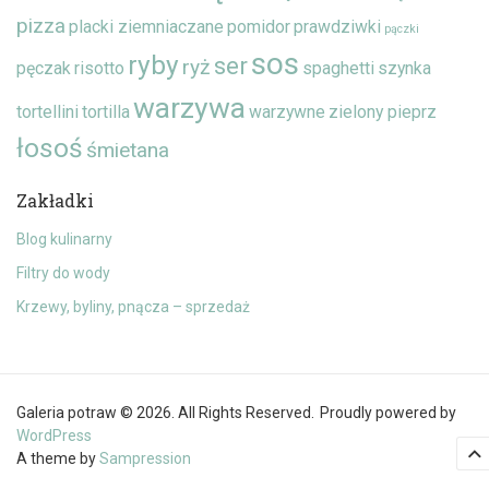
pizza
placki ziemniaczane
pomidor
prawdziwki
pączki
sos
ryby
ser
ryż
pęczak
risotto
spaghetti
szynka
warzywa
tortellini
tortilla
warzywne
zielony pieprz
łosoś
śmietana
Zakładki
Blog kulinarny
Filtry do wody
Krzewy, byliny, pnącza – sprzedaż
Galeria potraw © 2026. All Rights Reserved.
Proudly powered by
WordPress
A theme by
Sampression