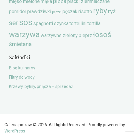
pizza
mięso mielone
mąka
placki ziemniaczane
ryby
ryż
pomidor
prawdziwki
pęczak
risotto
pączki
sos
ser
spaghetti
szynka
tortellini
tortilla
warzywa
łosoś
warzywne
zielony pieprz
śmietana
Zakładki
Blog kulinarny
Filtry do wody
Krzewy, byliny, pnącza – sprzedaż
Galeria potraw © 2026. All Rights Reserved.
Proudly powered by
WordPress