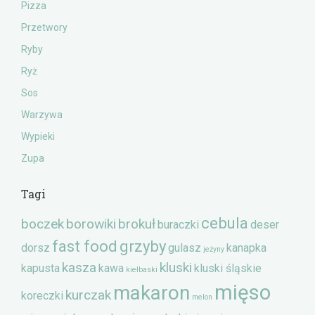
Pizza
Przetwory
Ryby
Ryż
Sos
Warzywa
Wypieki
Zupa
Tagi
cebula
boczek
borowiki
brokuł
buraczki
deser
fast food
grzyby
dorsz
gulasz
kanapka
jeżyny
kasza
kluski
kapusta
kawa
kluski śląskie
kiełbaski
mięso
makaron
kurczak
koreczki
melon