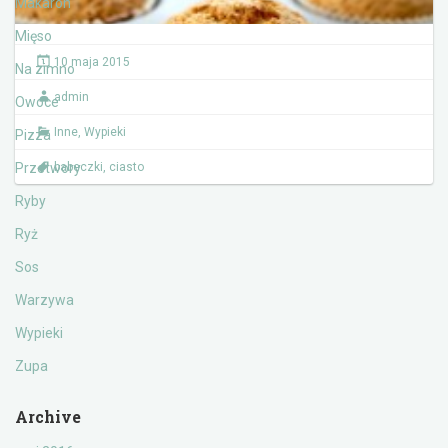
Makaron
Mięso
10 maja 2015
Na zimno
admin
Owoce
Inne
,
Wypieki
Pizza
Przetwory
babeczki
,
ciasto
Ryby
Ryż
Sos
Warzywa
Wypieki
Zupa
Archive