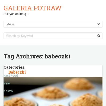
GALERIA POTRAW
Dla tych co lubią …
Tag Archives:
babeczki
Categories
Babeczki
Fast Food
Inne
Kasza
Kluski