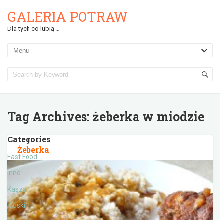
GALERIA POTRAW
Dla tych co lubią …
Tag Archives:
żeberka w miodzie
Categories
Żeberka
Fast Food
Inne
Kasza
Kluski