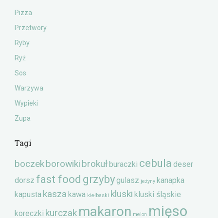
Pizza
Przetwory
Ryby
Ryż
Sos
Warzywa
Wypieki
Zupa
Tagi
cebula
boczek
borowiki
brokuł
buraczki
deser
fast food
grzyby
dorsz
gulasz
kanapka
jeżyny
kasza
kluski
kapusta
kawa
kluski śląskie
kiełbaski
mięso
makaron
kurczak
koreczki
melon