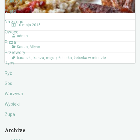
Makaron
Mięso
Na zimno
10 maja 2015
Owoce
admin
Pizza
Kasza
,
Mięso
Przetwory
buraczki
,
kasza
,
mięso
,
żeberka
,
żeberka w miodzie
Ryby
Ryż
Sos
Warzywa
Wypieki
Zupa
Archive