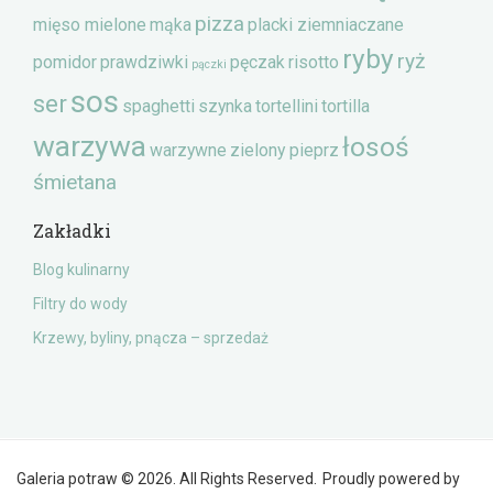
pizza
mięso mielone
mąka
placki ziemniaczane
ryby
ryż
pomidor
prawdziwki
pęczak
risotto
pączki
sos
ser
spaghetti
szynka
tortellini
tortilla
warzywa
łosoś
warzywne
zielony pieprz
śmietana
Zakładki
Blog kulinarny
Filtry do wody
Krzewy, byliny, pnącza – sprzedaż
Galeria potraw © 2026. All Rights Reserved.
Proudly powered by